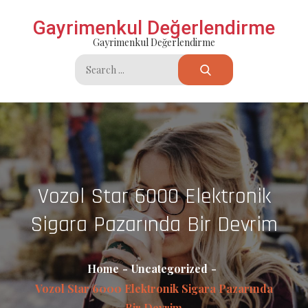
Skip
Gayrimenkul Değerlendirme
to
Gayrimenkul Değerlendirme
content
Search
for:
Vozol Star 6000 Elektronik
Sigara Pazarında Bir Devrim
Home
Uncategorized
Vozol Star 6000 Elektronik Sigara Pazarında
Bir Devrim