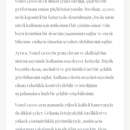
Vozol 12000'in en dikkat çekici özelliği, şaşırtıcı bir
performans sunan güçlü bataryasıdır. Bu cihaz, 12.000
mAh kapasiteli bir batarya ile donatılmıştır, bu da uzun
süreli kullanım için mükemmel bir çözüm sunar. Gün
boyu kesintisiz bir deneyim yaşamanızı sağlar ve enerji
tükenme endişesi olmadan seyahat edebilmenizi sağlar.
Ayrıca, Vozol 12000'in geniş ekranı ve akıllı işletim
sistemi sayesinde kullanımı son derece kolaydır. Büyük
boyutlu ekran, metinleri ve görüntüleri net bir şekilde
görebilmenizi sağlar. Kullanıcı dostu arayüzü sayesinde
cihazı rahatlıkla kontrol edebilir ve istediğiniz
uygulamalara hızlı bir şekilde erişebilirsiniz.
Vozol 12000 aynı zamanda yüksek kaliteli kamerasıyla
da dikkat çeker. Gelişmiş fotoğrafçılık özellikleri ve
yüksek çözünürlüklü görüntüleriyle, muhteşem
anılarınızı yakalamak için ideal bir seçenektir. Hem