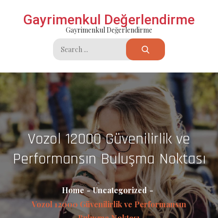
Skip
Gayrimenkul Değerlendirme
to
Gayrimenkul Değerlendirme
content
Search
for:
Vozol 12000 Güvenilirlik ve
Performansın Buluşma Noktası
Home
Uncategorized
Vozol 12000 Güvenilirlik ve Performansın
Buluşma Noktası