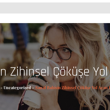
n Zihinsel Çöküşe Yol 
Uncategorized
Sanal Bahisin Zihinsel Çöküşe Yol Açan E