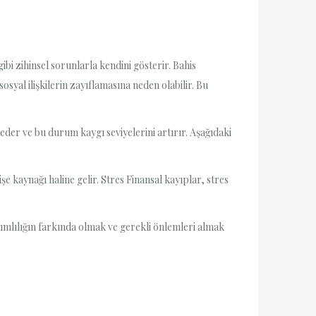
ibi zihinsel sorunlarla kendini gösterir. Bahis
osyal ilişkilerin zayıflamasına neden olabilir. Bu
sseder ve bu durum kaygı seviyelerini artırır. Aşağıdaki
e kaynağı haline gelir. Stres Finansal kayıplar, stres
ımlılığın farkında olmak ve gerekli önlemleri almak