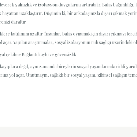
kileyerek
yalnızlık
ve
izolasyon
duygularını artırabilir. Bahis bağımlılığı, ki
k hayattan uzaklaştırır. Düşünün ki, bir arkadaşınızla dışarı çıkmak yeri
enizi daraltır.
iklere katılımını azaltır. İnsanlar, bahis oynamak için dışarı çıkmayı terci
ol açar. Yapılan araştırmalar, sosyal izolasyonun ruh sağlığı üzerindeki 
yal çekilme Bağlantı kaybı ve güvensizlik
l kayıplara değil, aynı zamanda bireylerin sosyal yaşamlarında ciddi
yara
na yol açar. Unutmayın, sağlıklı bir sosyal yaşam, zihinsel sağlığın temel