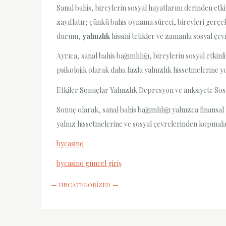
Sanal bahis, bireylerin sosyal hayatlarını derinden et
zayıflatır; çünkü bahis oynama süreci, bireyleri gerçe
durum,
yalnızlık
hissini tetikler ve zamanla sosyal çevr
Ayrıca, sanal bahis bağımlılığı, bireylerin sosyal etkinl
psikolojik olarak daha fazla yalnızlık hissetmelerine y
Etkiler Sonuçlar Yalnızlık Depresyon ve anksiyete Sos
Sonuç olarak, sanal bahis bağımlılığı yalnızca finansa
yalnız hissetmelerine ve sosyal çevrelerinden kopmaları
bycasino
bycasino güncel giriş
UNCATEGORIZED