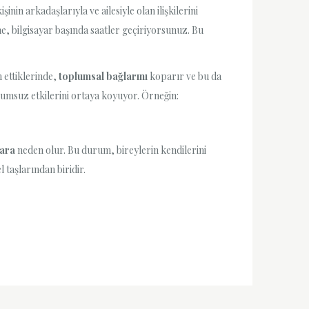
şinin arkadaşlarıyla ve ailesiyle olan ilişkilerini
ne, bilgisayar başında saatler geçiriyorsunuz. Bu
h ettiklerinde,
toplumsal bağlarını
koparır ve bu da
olumsuz etkilerini ortaya koyuyor. Örneğin:
lara
neden olur. Bu durum, bireylerin kendilerini
 taşlarından biridir.