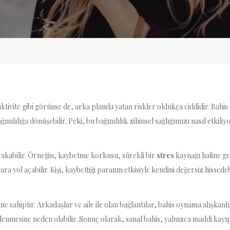
 aktivite gibi görünse de, arka planda yatan riskler oldukça ciddidir. Bah
mlılığa dönüşebilir. Peki, bu bağımlılık zihinsel sağlığımızı nasıl etkil
ırakabilir. Örneğin, kaybetme korkusu, sürekli bir
stres
kaynağı haline ge
ara yol açabilir. Kişi, kaybettiği paranın etkisiyle kendini değersiz hissed
eline sahiptir. Arkadaşlar ve aile ile olan bağlantılar, bahis oynama alışka
enmesine neden olabilir. Sonuç olarak, sanal bahis, yalnızca maddi kayıp