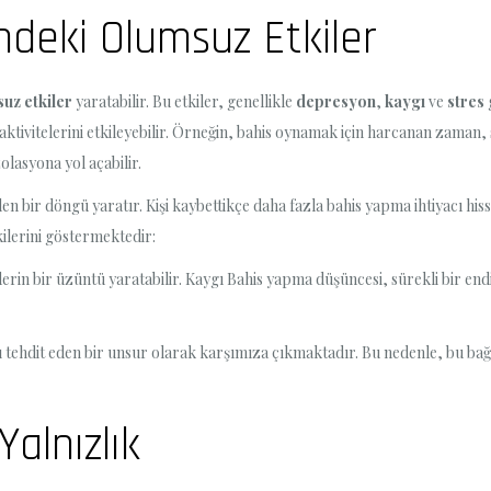
indeki Olumsuz Etkiler
uz etkiler
yaratabilir. Bu etkiler, genellikle
depresyon
,
kaygı
ve
stres
g
aktivitelerini etkileyebilir. Örneğin, bahis oynamak için harcanan zaman, s
olasyona yol açabilir.
 eden bir döngü yaratır. Kişi kaybettikçe daha fazla bahis yapma ihtiyacı hi
kilerini göstermektedir:
in bir üzüntü yaratabilir. Kaygı Bahis yapma düşüncesi, sürekli bir endiş
ı
tehdit eden bir unsur olarak karşımıza çıkmaktadır. Bu nedenle, bu bağ
alnızlık