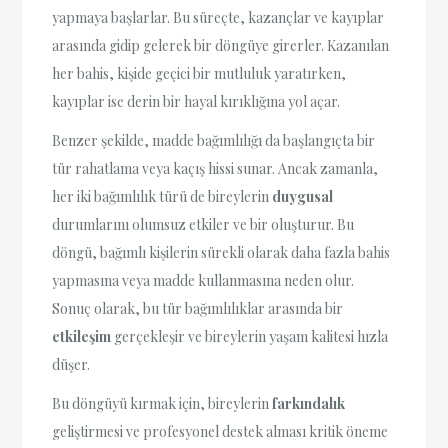
yapmaya başlarlar. Bu süreçte, kazançlar ve kayıplar
arasında gidip gelerek bir döngüye girerler. Kazanılan
her bahis, kişide geçici bir mutluluk yaratırken,
kayıplar ise derin bir hayal kırıklığına yol açar.
Benzer şekilde, madde bağımlılığı da başlangıçta bir
tür rahatlama veya kaçış hissi sunar. Ancak zamanla,
her iki bağımlılık türü de bireylerin
duygusal
durumlarını olumsuz etkiler ve bir oluşturur. Bu
döngü, bağımlı kişilerin sürekli olarak daha fazla bahis
yapmasına veya madde kullanmasına neden olur.
Sonuç olarak, bu tür bağımlılıklar arasında bir
etkileşim
gerçekleşir ve bireylerin yaşam kalitesi hızla
düşer.
Bu döngüyü kırmak için, bireylerin
farkındalık
geliştirmesi ve profesyonel destek alması kritik öneme