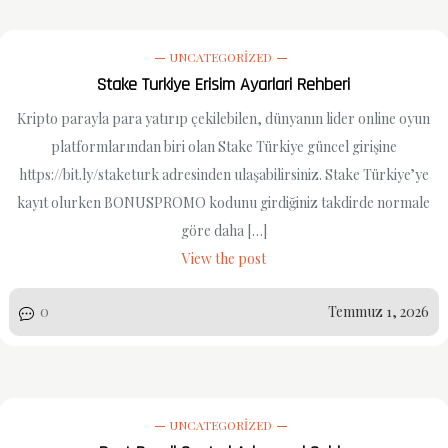
UNCATEGORIZED
Stake Turkiye Erisim Ayarlari Rehberi
Kripto parayla para yatırıp çekilebilen, dünyanın lider online oyun
platformlarından biri olan Stake Türkiye güncel girişine
https://bit.ly/staketurk adresinden ulaşabilirsiniz. Stake Türkiye’ye
kayıt olurken BONUSPROMO kodunu girdiğiniz takdirde normale
göre daha […]
View the post
0
Temmuz 1, 2026
UNCATEGORIZED