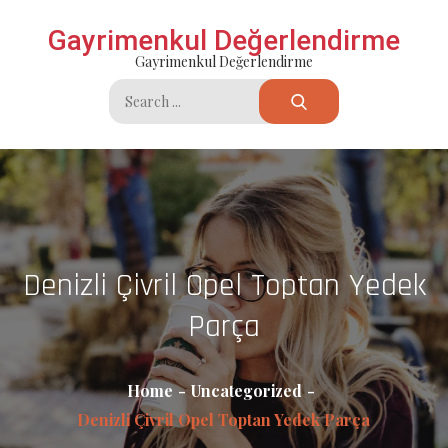
Skip
Gayrimenkul Değerlendirme
to
Gayrimenkul Değerlendirme
content
Search
for:
Denizli Çivril Opel Toptan Yedek
Parça
Home
Uncategorized
Denizli Çivril Opel Toptan Yedek Parça