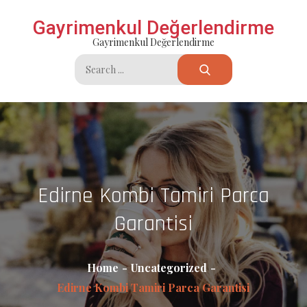
Skip
Gayrimenkul Değerlendirme
to
Gayrimenkul Değerlendirme
content
Search
for:
Edirne Kombi Tamiri Parca
Garantisi
Home
Uncategorized
Edirne Kombi Tamiri Parca Garantisi