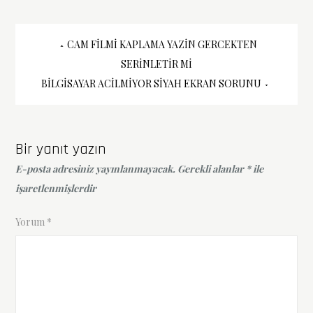
Yazı
CAM FILMI KAPLAMA YAZIN GERCEKTEN
SERINLETIR MI
gezinmesi
BILGISAYAR ACILMIYOR SIYAH EKRAN SORUNU
Bir yanıt yazın
E-posta adresiniz yayınlanmayacak.
Gerekli alanlar
*
ile
işaretlenmişlerdir
Yorum
*