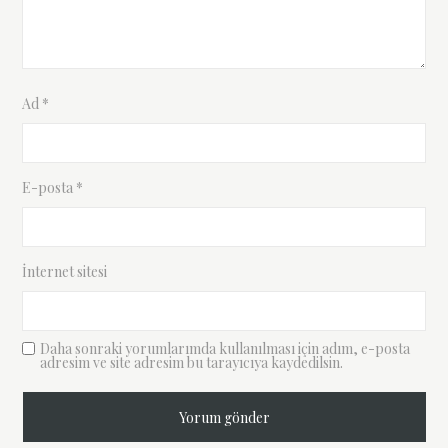
Ad
*
E-posta
*
İnternet sitesi
Daha sonraki yorumlarımda kullanılması için adım, e-posta
adresim ve site adresim bu tarayıcıya kaydedilsin.