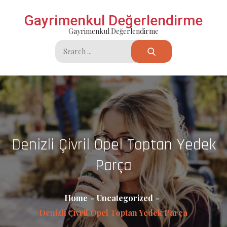
Skip
Gayrimenkul Değerlendirme
to
Gayrimenkul Değerlendirme
content
Search
for:
Denizli Çivril Opel Toptan Yedek
Parça
Home
Uncategorized
Denizli Çivril Opel Toptan Yedek Parça