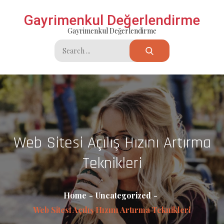
Skip
Gayrimenkul Değerlendirme
to
Gayrimenkul Değerlendirme
content
Search
for:
Web Sitesi Açılış Hızını Artırma
Teknikleri
Home
Uncategorized
Web Sitesi Açılış Hızını Artırma Teknikleri