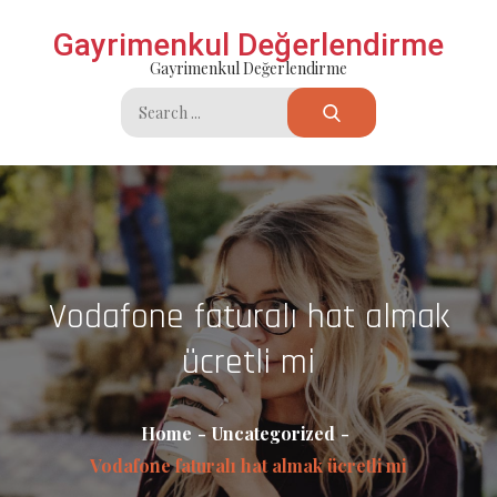
Skip
Gayrimenkul Değerlendirme
to
Gayrimenkul Değerlendirme
content
Search
for:
Vodafone faturalı hat almak
ücretli mi
Home
Uncategorized
Vodafone faturalı hat almak ücretli mi