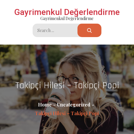
Skip
Gayrimenkul Değerlendirme
to
Gayrimenkul Değerlendirme
content
Search
for:
Takipçi Hilesi – Takipçi Popi
Home
Uncategorized
Takipçi Hilesi – Takipçi Popi