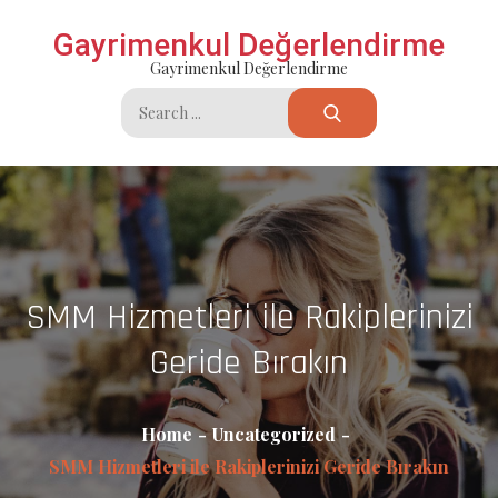
Skip
Gayrimenkul Değerlendirme
to
Gayrimenkul Değerlendirme
content
Search
for:
SMM Hizmetleri ile Rakiplerinizi
Geride Bırakın
Home
Uncategorized
SMM Hizmetleri ile Rakiplerinizi Geride Bırakın