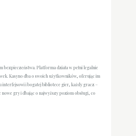
om bezpieczeństwa. Platforma działa w pełni legalnie
ywek. Kasyno dba o swoich użytkowników, oferując im
terfejsowi i bogatej bibliotece gier, każdy gracz –
c nowe gry i dbając o najwyższy poziom obsługi, co