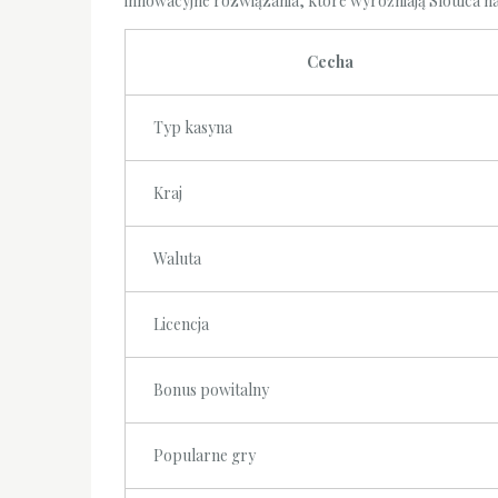
innowacyjne rozwiązania, które wyróżniają Slottica na
Cecha
Typ kasyna
Kraj
Waluta
Licencja
Bonus powitalny
Popularne gry