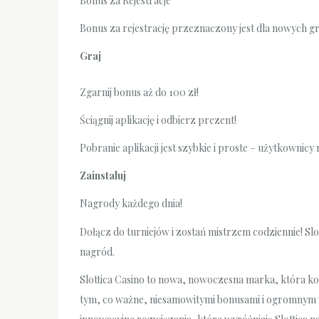
Bonus za Rejestracje
Bonus za rejestrację przeznaczony jest dla nowych gr
Graj
Zgarnij bonus aż do 100 zł!
Ściągnij aplikację i odbierz prezent!
Pobranie aplikacji jest szybkie i proste – użytkownic
Zainstaluj
Nagrody każdego dnia!
Dołącz do turniejów i zostań mistrzem codziennie! Sl
nagród.
Slottica Casino to nowa, nowoczesna marka, która kon
tym, co ważne, niesamowitymi bonusami i ogromnym wy