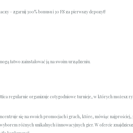
aczy – zgarnij 300% bonusu i 30 FS za pierwszy depozyt!
y mogą łatwo zainstalować ją na swoim urządzeniu.
ottica regularnie organizuje cotygodniowe turnieje, w których możesz r
centruje się na swoich promocjach i grach, które, mówiąc najprościej, 
borem różnych unikalnych i innowacyjnych gier. W ofercie znajdziesz t