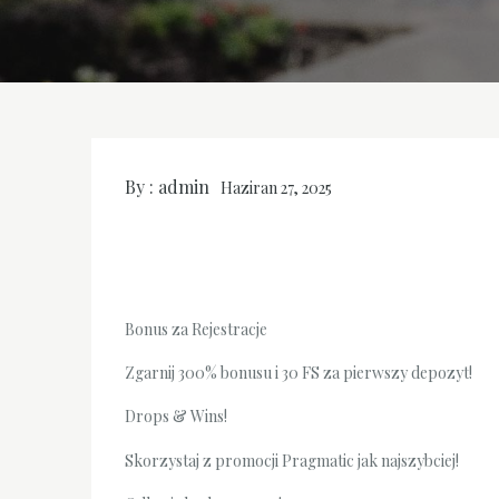
By :
admin
Haziran 27, 2025
Bonus za Rejestracje
Zgarnij 300% bonusu i 30 FS za pierwszy depozyt!
Drops & Wins!
Skorzystaj z promocji Pragmatic jak najszybciej!