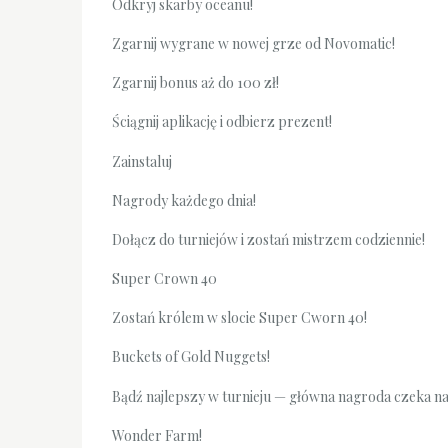
Odkryj skarby oceanu!
Zgarnij wygrane w nowej grze od Novomatic!
Zgarnij bonus aż do 100 zł!
Ściągnij aplikację i odbierz prezent!
Zainstaluj
Nagrody każdego dnia!
Dołącz do turniejów i zostań mistrzem codziennie!
Super Crown 40
Zostań królem w slocie Super Cworn 40!
Buckets of Gold Nuggets!
Bądź najlepszy w turnieju — główna nagroda czeka na 
Wonder Farm!