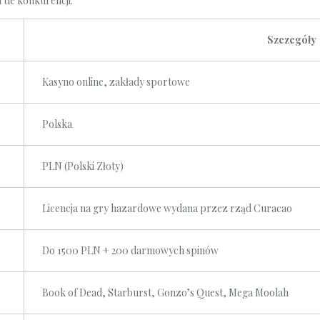
 tle konkurencji.
Szczegóły
Kasyno online, zakłady sportowe
Polska
PLN (Polski Złoty)
Licencja na gry hazardowe wydana przez rząd Curacao
Do 1500 PLN + 200 darmowych spinów
Book of Dead, Starburst, Gonzo’s Quest, Mega Moolah