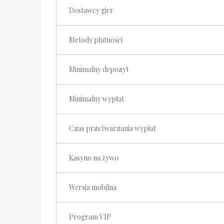
Dostawcy gier
Metody płatności
Minimalny depozyt
Minimalny wypłat
Czas przetwarzania wypłat
Kasyno na żywo
Wersja mobilna
Program VIP