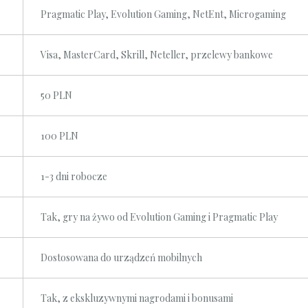
Pragmatic Play, Evolution Gaming, NetEnt, Microgaming
Visa, MasterCard, Skrill, Neteller, przelewy bankowe
50 PLN
100 PLN
1-3 dni robocze
Tak, gry na żywo od Evolution Gaming i Pragmatic Play
Dostosowana do urządzeń mobilnych
Tak, z ekskluzywnymi nagrodami i bonusami