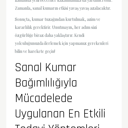
zamanda yeni beceriler kazanmanıza da yardımcı olur.
Zamanla, sanal kumarın etkisi yavaş yavaş azalacaktır.
Sonuçta, kumar tuzağından kurtulmak, azim ve
kararlılık gerektirir. Unutmayın, her adım sizi
özgürlüğe biraz daha yaklaştırır. Kendi
yolculuğunuzda ilerlemek için yapmanız gerekenleri
bilin ve harekete geçin!
Sanal Kumar
Bağımlılığıyla
Mücadelede
Uygulanan En Etkili