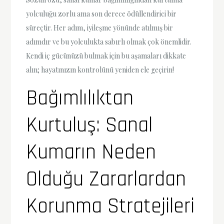
yolculuğu zorlu ama son derece ödüllendirici bir
süreçtir. Her adım, iyileşme yönünde atılmış bir
adımdır ve bu yolculukta sabırlı olmak çok önemlidir.
Kendi iç gücünüzü bulmak için bu aşamaları dikkate
alın; hayatınızın kontrolünü yeniden ele geçirin!
Bağımlılıktan
Kurtuluş: Sanal
Kumarın Neden
Olduğu Zararlardan
Korunma Stratejileri