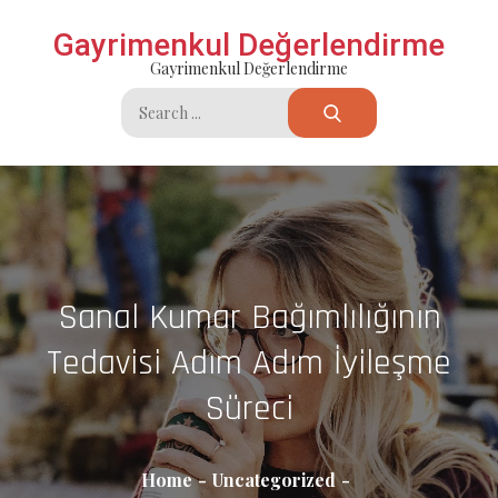
Skip
Gayrimenkul Değerlendirme
to
Gayrimenkul Değerlendirme
content
Search
for:
Sanal Kumar Bağımlılığının
Tedavisi Adım Adım İyileşme
Süreci
Home
Uncategorized