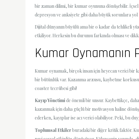
bir zaman dilimi, bir kumar oyununa dönüşebilir. İçse
depresyon ve anksiyete gibi daha büyük sorunlara yol a
Dijital dünyanın büyülü ama bir o kadar da tehlikeli y
etkiliyor. Herkesin bu durumu farkında olması ve dikk
Kumar Oynamanın Psi
Kumar oynamak, birçok insan için heyecan verici bir kaç
bir bütünlük var. Kazanma arzusu, kaybetme korkusu v
coaster tecrübesi gibi!
Kayıp Yönetimi
de önemli bir unsur. Kaybettikçe, dah
kazanmak için daha güçlü bir motivasyon haline dönüşü
ederken, kayıplar ise acı verici olabiliyor. Peki, bu 
Toplumsal Etkiler
buradaki bir diğer kritik faktör. Ku
nevi sosyal etkinliğe dönüşüyor. Eğlencenin yanında, d