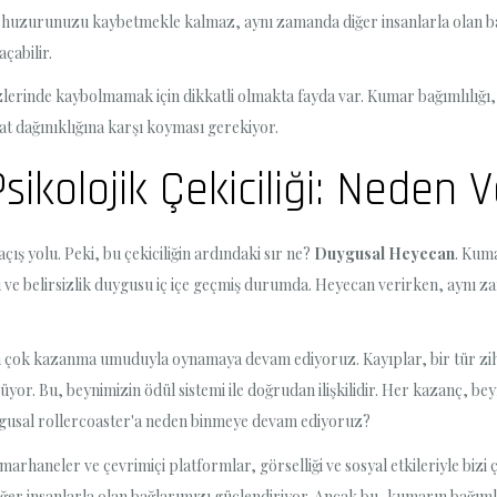
l huzurunuzu kaybetmekle kalmaz, aynı zamanda diğer insanlarla olan bağl
çabilir.
üzlerinde kaybolmamak için dikkatli olmakta fayda var. Kumar bağımlılığı
at dağınıklığına karşı koyması gerekiyor.
kolojik Çekiciliği: Neden
ış yolu. Peki, bu çekiciliğin ardındaki sır ne?
Duygusal Heyecan
. Kum
e belirsizlik duygusu iç içe geçmiş durumda. Heyecan verirken, aynı zam
a çok kazanma umuduyla oynamaya devam ediyoruz. Kayıplar, bir tür zihin
yor. Bu, beynimizin ödül sistemi ile doğrudan ilişkilidir. Her kazanç, b
duygusal rollercoaster'a neden binmeye devam ediyoruz?
marhaneler ve çevrimiçi platformlar, görselliği ve sosyal etkileriyle bizi
iğer insanlarla olan bağlarımızı güçlendiriyor. Ancak bu, kumarın bağıml