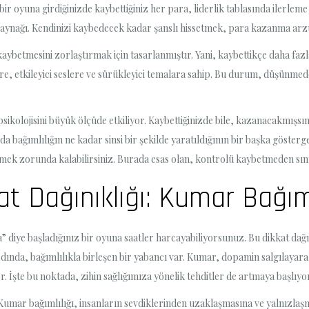
r oyuna girdiğinizde kaybettiğiniz her para, liderlik tablasında ilerleme 
aynağı. Kendinizi kaybedecek kadar şanslı hissetmek, para kazanma arzusu
kaybetmesini zorlaştırmak için tasarlanmıştır. Yani, kaybettikçe daha fa
lere, etkileyici seslere ve sürükleyici temalara sahip. Bu durum, düşünm
sikolojisini büyük ölçüde etkiliyor. Kaybettiğinizde bile, kazanacakmış
a bağımlılığın ne kadar sinsi bir şekilde yaratıldığının bir başka göste
eşmek zorunda kalabilirsiniz. Burada esas olan, kontrolü kaybetmeden sın
t Dağınıklığı: Kumar Bağımlı
a” diye başladığınız bir oyuna saatler harcayabiliyorsunuz. Bu dikkat dağ
da, bağımlılıkla birleşen bir yabancı var. Kumar, dopamin salgılayarak 
r. İşte bu noktada, zihin sağlığımıza yönelik tehditler de artmaya başlıyor
umar bağımlılığı, insanların sevdiklerinden uzaklaşmasına ve yalnızlaşm