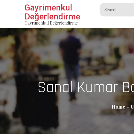
Skip
Gayrimenkul
Search
to
Değerlendirme
for:
content
Gayrimenkul Değerlendirme
Sanal Kumar Bağ
Home
U