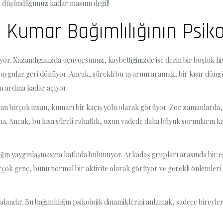
n düşündüğünüz kadar masum değil!
l Kumar Bağımlılığının Psiko
or. Kazandığınızda uçuyorsunuz, kaybettiğinizde ise derin bir boşluk hi
ygular geri dönüyor. Ancak, sürekli bu uyarımı aramak, bir kısır döngü
nı ardına kadar açıyor.
rayan birçok insan, kumarı bir kaçış yolu olarak görüyor. Zor zamanlard
nma. Ancak, bu kısa süreli rahatlık, uzun vadede daha büyük sorunların k
ın yaygınlaşmasına katkıda bulunuyor. Arkadaş grupları arasında bir eğ
rçok genç, bunu normal bir aktivite olarak görüyor ve gerekli önlemleri 
 alandır. Bu bağımlılığın psikolojik dinamiklerini anlamak, sadece bireyl