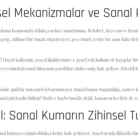
nsel Mekanizmalar ve Sanal 
 anlama konusunda oldukça zekice tasarlanmış. Rekabet, heyecan ve fırsa
 kayıp, zihinsel bir tuzak oluşturuyor; pes etmek yerine bir şans daha den
ayat kalitemiz, sosyal ilişkilerimiz ve genel ruh halimiz de kayıplar lis
evremizdeki sanal dünyanın parıltıları daha cazip hale geliyor. Sürekli ka
inde gizli bir mücadeleyi barındırıyor. Sanal kumar bağımlılığı, sadece 
nasıl güçlendirebiliriz? Sadece kaybetmekle değil, kazancın keyfiyle de 
l: Sanal Kumarın Zihinsel T
anal kumara erişimi oldukça kolay hale getiriyor. Ama burada dikkatli olm