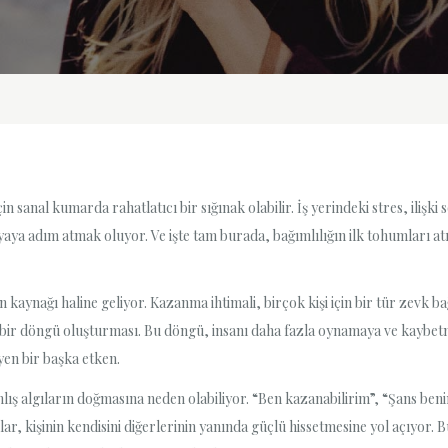
n sanal kumarda rahatlatıcı bir sığınak olabilir. İş yerindeki stres, ilişk
ya adım atmak oluyor. Ve işte tam burada, bağımlılığın ilk tohumları atı
 kaynağı haline geliyor. Kazanma ihtimali, birçok kişi için bir tür zevk b
ir döngü oluşturması. Bu döngü, insanı daha fazla oynamaya ve kaybetm
yen bir başka etken.
ş algıların doğmasına neden olabiliyor. “Ben kazanabilirim”, “Şans benim
r, kişinin kendisini diğerlerinin yanında güçlü hissetmesine yol açıyor. 