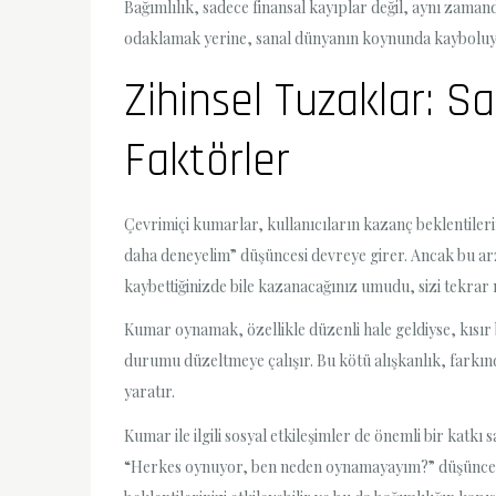
Bağımlılık, sadece finansal kayıplar değil, aynı zamanda
odaklamak yerine, sanal dünyanın koynunda kayboluyo
Zihinsel Tuzaklar: S
Faktörler
Çevrimiçi kumarlar, kullanıcıların kazanç beklentilerin
daha deneyelim” düşüncesi devreye girer. Ancak bu arz
kaybettiğinizde bile kazanacağınız umudu, sizi tekrar
Kumar oynamak, özellikle düzenli hale geldiyse, kısır b
durumu düzeltmeye çalışır. Bu kötü alışkanlık, farkın
yaratır.
Kumar ile ilgili sosyal etkileşimler de önemli bir katk
“Herkes oynuyor, ben neden oynamayayım?” düşüncesi, b