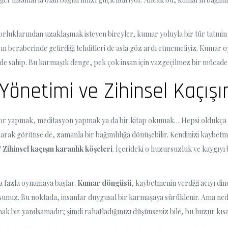
orluklarından uzaklaşmak isteyen bireyler, kumar yoluyla bir tür tatmi
ın beraberinde getirdiği tehditleri de asla göz ardı etmemeliyiz. Kumar o
de sahip. Bu karmaşık denge, pek çok insan için vazgeçilmez bir mücadele
önetimi ve Zihinsel Kaçışın
Spor yapmak, meditasyon yapmak ya da bir kitap okumak… Hepsi oldukça sağ
vite olarak görünse de, zamanla bir bağımlılığa dönüşebilir. Kendinizi ka
?
Zihinsel kaçışın karanlık köşeleri
. İçerideki o huzursuzluk ve kaygıyı ba
ha fazla oynamaya başlar.
Kumar döngüsü
, kaybetmenin verdiği acıyı dind
ıyorsunuz. Bu noktada, insanlar duygusal bir karmaşaya sürüklenir. Ama ne
bir yanılsamadır; şimdi rahatladığınızı düşünseniz bile, bu huzur kısa