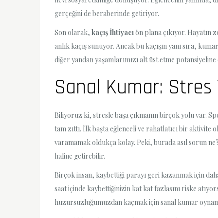
gerçeğini de beraberinde getiriyor.
Son olarak,
kaçış İhtiyacı
ön plana çıkıyor. Hayatın z
anlık kaçış sunuyor. Ancak bu kaçışın yanı sıra, kumar
diğer yandan yaşamlarımızı alt üst etme potansiyeline 
Sanal Kumar: Stres Y
Biliyoruz ki, stresle başa çıkmanın birçok yolu var. 
tam zıttı. İlk başta eğlenceli ve rahatlatıcı bir akti
varamamak oldukça kolay. Peki, burada asıl sorun ne
haline getirebilir.
Birçok insan, kaybettiği parayı geri kazanmak için da
saat içinde kaybettiğinizin kat kat fazlasını riske at
huzursuzluğumuzdan kaçmak için sanal kumar oynamak 