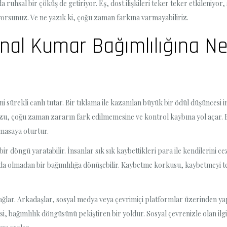
 ruhsal bir çöküş de getiriyor. Eş, dost ilişkileri teker teker etkileniyor,
rsunuz. Ve ne yazık ki, çoğu zaman farkına varmayabiliriz.
anal Kumar Bağımlılığına Ne
i sürekli canlı tutar. Bir tıklama ile kazanılan büyük bir ödül düşüncesi 
u, çoğu zaman zararın fark edilmemesine ve kontrol kaybına yol açar. B
 masaya oturtur.
ir döngü yaratabilir. İnsanlar sık sık kaybettikleri para ile kendilerini
da olmadan bir bağımlılığa dönüşebilir. Kaybetme korkusu, kaybetmeyi tel
ı sağlar. Arkadaşlar, sosyal medya veya çevrimiçi platformlar üzerinden yap
ağımlılık döngüsünü pekiştiren bir yoldur. Sosyal çevrenizle olan ilgini