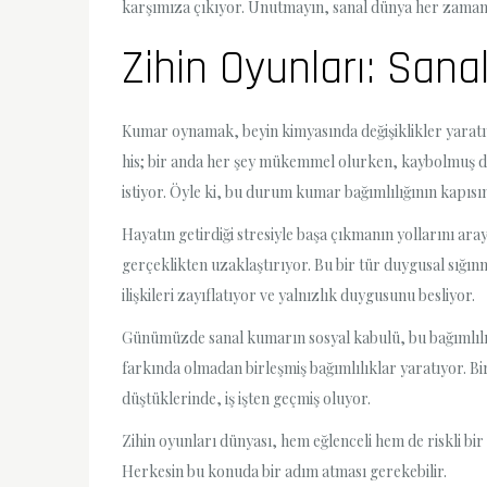
karşımıza çıkıyor. Unutmayın, sanal dünya her zama
Zihin Oyunları: Sana
Kumar oynamak, beyin kimyasında değişiklikler yaratıy
his; bir anda her şey mükemmel olurken, kaybolmuş du
istiyor. Öyle ki, bu durum kumar bağımlılığının kapısı
Hayatın getirdiği stresiyle başa çıkmanın yollarını a
gerçeklikten uzaklaştırıyor. Bu bir tür duygusal sığı
ilişkileri zayıflatıyor ve yalnızlık duygusunu besliyor.
Günümüzde sanal kumarın sosyal kabulü, bu bağımlılığ
farkında olmadan birleşmiş bağımlılıklar yaratıyor. Bi
düştüklerinde, iş işten geçmiş oluyor.
Zihin oyunları dünyası, hem eğlenceli hem de riskli bir
Herkesin bu konuda bir adım atması gerekebilir.