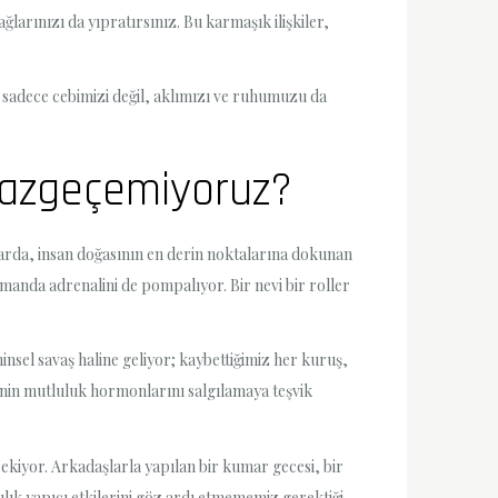
arınızı da yıpratırsınız. Bu karmaşık ilişkiler,
, sadece cebimizi değil, aklımızı ve ruhumuzu da
 Vazgeçemiyoruz?
arda, insan doğasının en derin noktalarına dokunan
anda adrenalini de pompalıyor. Bir nevi bir roller
sel savaş haline geliyor; kaybettiğimiz her kuruş,
eynin mutluluk hormonlarını salgılamaya teşvik
 çekiyor. Arkadaşlarla yapılan bir kumar gecesi, bir
ılık yapıcı etkilerini göz ardı etmememiz gerektiği