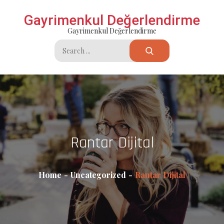
Skip
Gayrimenkul Değerlendirme
to
Gayrimenkul Değerlendirme
content
Search
for:
Rantar Dijital
Home
Uncategorized
Rantar Dijital