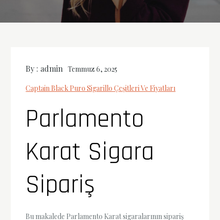
By :
admin
Temmuz 6, 2025
Captain Black Puro Sigarillo Çeşitleri Ve Fiyatları
Parlamento
Karat Sigara
Sipariş
Bu makalede Parlamento Karat sigaralarının sipariş