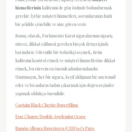
hizmetlerinin
kalitesini de göz önünde bulundurmak
gerekir. İyi bir müşteri hizmetleri, sorunlarınızı hızlı
bir şekilde çözebilir ve size güven verir.
Sonuç olarak, Parlamento Karat sigaralarının sipariş
süreci, dikkat edilmesi gereken birçok detayı içinde
barındırır. Güvenilir bir tedarikçi seçmek, ürün
kalitesini kontrol etmek ve müşteri hizmetlerine dikkat
etmek, bu sürecin en önemli adımlarındandır.
Unutmayın, her bir sigara, keyif aldığınız bir anı temsil
eder ve bu anların tadını çıkarmak için doğru seçimler
yapmak oldukça önemlidir.
Captain Black Cherise SuperSlims
Esse Change Double Applemint Grape
Ramón Allones Superiores (CDH)10’s Puro