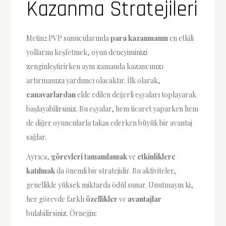
Kazanma Stratejileri
Metin2 PVP sunucularında
para kazanmanın
en etkili
yollarını keşfetmek, oyun deneyiminizi
zenginleştirirken aynı zamanda kazancınızı
artırmanıza yardımcı olacaktır. İlk olarak,
canavarlardan
elde edilen değerli eşyaları toplayarak
başlayabilirsiniz. Bu eşyalar, hem ticaret yaparken hem
de diğer oyuncularla takas ederken büyük bir avantaj
sağlar.
Ayrıca,
görevleri tamamlamak
ve
etkinliklere
katılmak
da önemli bir stratejidir. Bu aktiviteler,
genellikle yüksek miktarda ödül sunar. Unutmayın ki,
her görevde farklı
özellikler
ve
avantajlar
bulabilirsiniz. Örneğin: