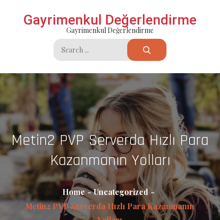
Skip
Gayrimenkul Değerlendirme
to
Gayrimenkul Değerlendirme
content
Search
for:
Metin2 PVP Serverda Hızlı Para
Kazanmanın Yolları
Home
Uncategorized
Metin2 PVP Serverda Hızlı Para Kazanmanın
Yolları