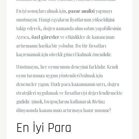
En iyi sonuçları almak için,
pazar analizi
yapmayı
unutmayın. Hangi eşyaların fiyatlarının yükseldiğini
takip ederek, doğru zamanda alım satım yapabilirsiniz.
Ayrıca,
özel görevler
ve etkinlikler de kazancınızı
artırmanın harika bir yoludur. Bu tür fırsatları
kaçırmamak için sürekli güncel kalmak önemlidir.
Unutmayın, her oyuncunun deneyimi farklıdır. Kendi
oyun tarzınıza uygun yöntemleri bulmak için
denemeler yapın. Hızlı para kazanmanın sırrı, doğru
stratejileri uygulamak ve fırsatları iyi değerlendirmekte
gizlidir. Şimdi, bu ipuçlarını kullanarak Metin2
dünyasında kazancınızı artırmaya hazır mısınız?
En İyi Para