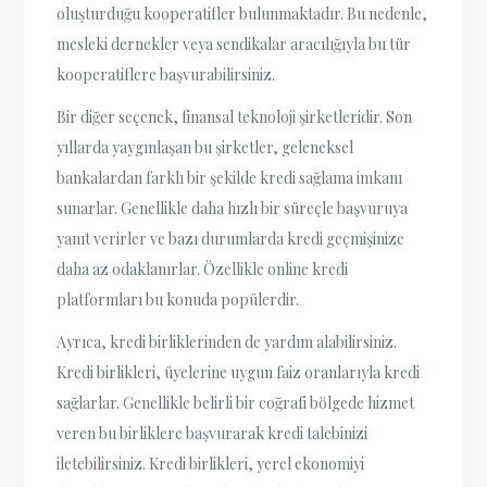
oluşturduğu kooperatifler bulunmaktadır. Bu nedenle,
mesleki dernekler veya sendikalar aracılığıyla bu tür
kooperatiflere başvurabilirsiniz.
Bir diğer seçenek, finansal teknoloji şirketleridir. Son
yıllarda yaygınlaşan bu şirketler, geleneksel
bankalardan farklı bir şekilde kredi sağlama imkanı
sunarlar. Genellikle daha hızlı bir süreçle başvuruya
yanıt verirler ve bazı durumlarda kredi geçmişinize
daha az odaklanırlar. Özellikle online kredi
platformları bu konuda popülerdir.
Ayrıca, kredi birliklerinden de yardım alabilirsiniz.
Kredi birlikleri, üyelerine uygun faiz oranlarıyla kredi
sağlarlar. Genellikle belirli bir coğrafi bölgede hizmet
veren bu birliklere başvurarak kredi talebinizi
iletebilirsiniz. Kredi birlikleri, yerel ekonomiyi