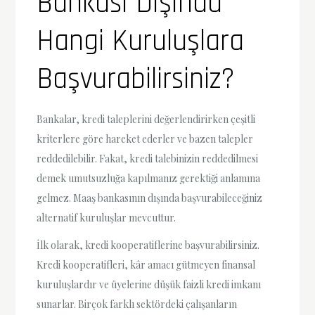
Bankası Dışında
Hangi Kuruluşlara
Başvurabilirsiniz?
Bankalar, kredi taleplerini değerlendirirken çeşitli
kriterlere göre hareket ederler ve bazen talepler
reddedilebilir. Fakat, kredi talebinizin reddedilmesi
demek umutsuzluğa kapılmanız gerektiği anlamına
gelmez. Maaş bankasının dışında başvurabileceğiniz
alternatif kuruluşlar mevcuttur.
İlk olarak, kredi kooperatiflerine başvurabilirsiniz.
Kredi kooperatifleri, kâr amacı gütmeyen finansal
kuruluşlardır ve üyelerine düşük faizli kredi imkanı
sunarlar. Birçok farklı sektördeki çalışanların