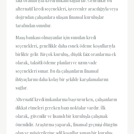
faiz oranlarıyla kredi imkanı sağlarlar. Genellikle bu
alternatif kredi seçenekleri, işverenler aracılığıyla veya
doğrudan çalışanlara ulaşan finansal kuruluşlar
tarafından sunulur.
Maaş bankası olmayanlar için sunulan kredi
seçenekleri, genellikle daha esnek ödeme koşullarıyla
birlikte gelir. Birçok kuruluş, düşük faiz oranlarına ek
olarak, taksitli ödeme planları ve uzun vade
seçenekleri sunar. Bu da çalışanların finansal
ihtiyaçlarını daha kolay bir şekilde karşılamalarını
sağlar.
Alternatif kredi imkanlarına başvururken, çalışanların
dikkat etmeleri gereken bazı noktalar vardır. İlk
olarak, güvenilir ve lisanslı bir kuruluşla çalışmak
önemlidir. Araştırma yaparak, finansal geçmişi düzgün
olan ve müşterilerine adil koşullar sunan bir kuruluş