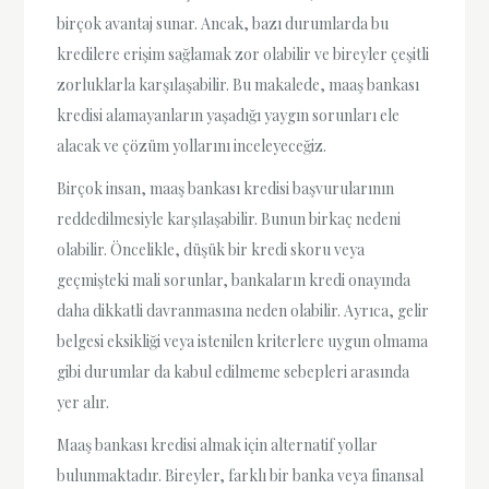
birçok avantaj sunar. Ancak, bazı durumlarda bu
kredilere erişim sağlamak zor olabilir ve bireyler çeşitli
zorluklarla karşılaşabilir. Bu makalede, maaş bankası
kredisi alamayanların yaşadığı yaygın sorunları ele
alacak ve çözüm yollarını inceleyeceğiz.
Birçok insan, maaş bankası kredisi başvurularının
reddedilmesiyle karşılaşabilir. Bunun birkaç nedeni
olabilir. Öncelikle, düşük bir kredi skoru veya
geçmişteki mali sorunlar, bankaların kredi onayında
daha dikkatli davranmasına neden olabilir. Ayrıca, gelir
belgesi eksikliği veya istenilen kriterlere uygun olmama
gibi durumlar da kabul edilmeme sebepleri arasında
yer alır.
Maaş bankası kredisi almak için alternatif yollar
bulunmaktadır. Bireyler, farklı bir banka veya finansal