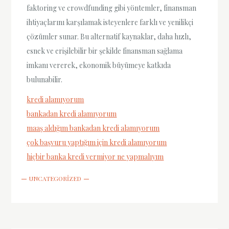
faktoring ve crowdfunding gibi yöntemler, finansman
ihtiyaçlarını karşılamak isteyenlere farklı ve yenilikçi
çözümler sunar. Bu alternatif kaynaklar, daha hızlı,
esnek ve erişilebilir bir şekilde finansman sağlama
imkanı vererek, ekonomik büyümeye katkıda
bulunabilir.
kredi alamıyorum
bankadan kredi alamıyorum
maaş aldığım bankadan kredi alamıyorum
çok başvuru yaptığım için kredi alamıyorum
hiçbir banka kredi vermiyor ne yapmalıyım
UNCATEGORIZED