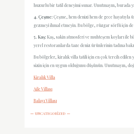
huzurlu bir tatil deneyimi sunar. Unutmayın, burada 
4. Çeşme:
Çeşme, hem denizi hem de gece hayatıyla ünl
gezmeyi ihmal etmeyin. Bu bölge, rüzgar sörfü için de
5. Kaş:
Kaş, sakin atmosferi ve muhteşem koyları ile bil
yerel restoranlarda taze deniz ürünlerinin tadına ba
Bu bölgeler, kiralık villa tatili için en çok tercih edil
sizin için en uygun olduğunu düşünün. Unutmayın, doğru
Kiralık Villa
Aile Villası
Balayı Villası
UNCATEGORIZED