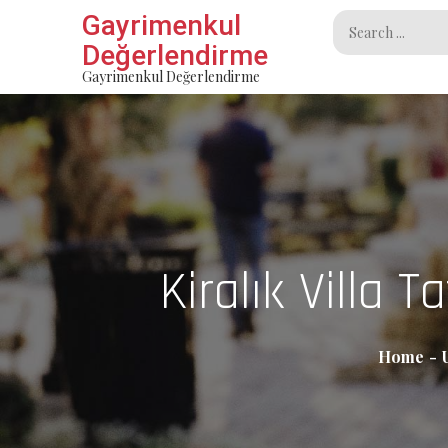
Skip
Gayrimenkul
Search
to
Değerlendirme
for:
content
Gayrimenkul Değerlendirme
Kiralık Villa 
Home