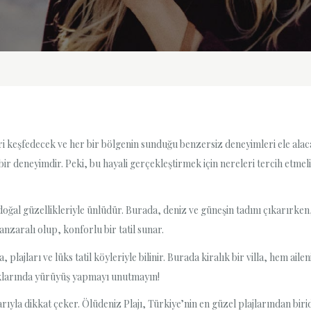
leri keşfedecek ve her bir bölgenin sunduğu benzersiz deneyimleri ele alaca
ibi bir deneyimdir. Peki, bu hayali gerçekleştirmek için nereleri tercih etmel
oğal güzellikleriyle ünlüdür. Burada, deniz ve güneşin tadını çıkarırken
manzaralı olup, konforlu bir tatil sunar.
 plajları ve lüks tatil köyleriyle bilinir. Burada kiralık bir villa, hem ai
kaklarında yürüyüş yapmayı unutmayın!
ıyla dikkat çeker. Ölüdeniz Plajı, Türkiye’nin en güzel plajlarından biridir.