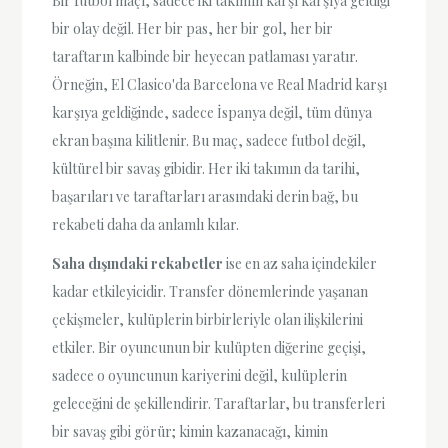
Bir futbol maçı, sadece iki takımın karşı karşıya geldiği
bir olay değil. Her bir pas, her bir gol, her bir
taraftarın kalbinde bir heyecan patlaması yaratır.
Örneğin, El Clasico'da Barcelona ve Real Madrid karşı
karşıya geldiğinde, sadece İspanya değil, tüm dünya
ekran başına kilitlenir. Bu maç, sadece futbol değil,
kültürel bir savaş gibidir. Her iki takımın da tarihi,
başarıları ve taraftarları arasındaki derin bağ, bu
rekabeti daha da anlamlı kılar.
Saha dışındaki rekabetler
ise en az saha içindekiler
kadar etkileyicidir. Transfer dönemlerinde yaşanan
çekişmeler, kulüplerin birbirleriyle olan ilişkilerini
etkiler. Bir oyuncunun bir kulüpten diğerine geçişi,
sadece o oyuncunun kariyerini değil, kulüplerin
geleceğini de şekillendirir. Taraftarlar, bu transferleri
bir savaş gibi görür; kimin kazanacağı, kimin