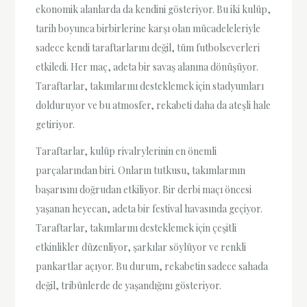
ekonomik alanlarda da kendini gösteriyor. Bu iki kulüp,
tarih boyunca birbirlerine karşı olan mücadeleleriyle
sadece kendi taraftarlarını değil, tüm futbolseverleri
etkiledi. Her maç, adeta bir savaş alanına dönüşüyor.
Taraftarlar, takımlarını desteklemek için stadyumları
dolduruyor ve bu atmosfer, rekabeti daha da ateşli hale
getiriyor.
Taraftarlar, kulüp rivalrylerinin en önemli
parçalarından biri. Onların tutkusu, takımlarının
başarısını doğrudan etkiliyor. Bir derbi maçı öncesi
yaşanan heyecan, adeta bir festival havasında geçiyor.
Taraftarlar, takımlarını desteklemek için çeşitli
etkinlikler düzenliyor, şarkılar söylüyor ve renkli
pankartlar açıyor. Bu durum, rekabetin sadece sahada
değil, tribünlerde de yaşandığını gösteriyor.