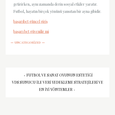
getirirken, aynı zamanda derin sosyal etkiler yaratır.
Futbol, hayatın birçok yönünü yansıtan bir ayna gibidir.
başarıbet güncel giriş
başarı bet güvenilir mi
UNCATEGORIZED
Yazı
FUTBOL VE SANAT OYUNUN ESTETIĞI
VDS SUNUCU ILE VERI YEDEKLEME STRATEJILERI VE
gezinmesi
EN İYI YÖNTEMLER