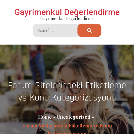
Skip
Gayrimenkul Değerlendirme
to
Gayrimenkul Değerlendirme
content
Search
for:
Forum Sitelerindeki Etiketleme
ve Konu Kategorizasyonu
Home
Uncategorized
Forum Sitelerindeki Etiketleme ve Konu
Kategorizasyonu