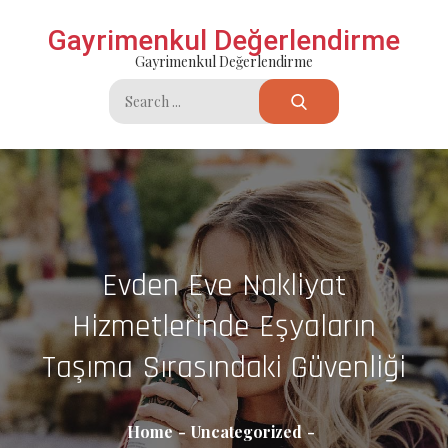
Skip
Gayrimenkul Değerlendirme
to
Gayrimenkul Değerlendirme
content
Search
for:
Evden Eve Nakliyat
Hizmetlerinde Eşyaların
Taşıma Sırasındaki Güvenliği
Home
Uncategorized