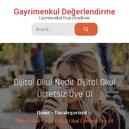
Skip
Gayrimenkul Değerlendirme
to
Gayrimenkul Değerlendirme
content
Search
for:
Dijital Okul Nedir Dijital Okul
Ücretsiz Üye Ol
Home
Uncategorized
Dijital Okul Nedir Dijital Okul Ücretsiz Üye Ol