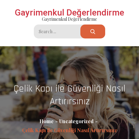
Skip
Gayrimenkul Değerlendirme
to
Gayrimenkul Değerlendirme
content
Search
for:
Çelik Kapı ile Güvenliği Nasıl
Artırırsınız
Home
Uncategorized
Çelik Kapı ile Güvenliği Nasıl Artırırsınız