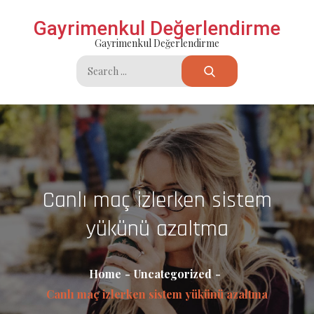
Skip
Gayrimenkul Değerlendirme
to
Gayrimenkul Değerlendirme
content
Search
for:
Canlı maç izlerken sistem
yükünü azaltma
Home
Uncategorized
Canlı maç izlerken sistem yükünü azaltma