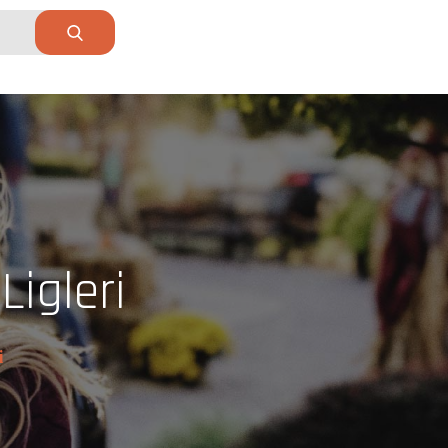
igleri
i