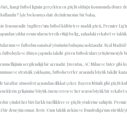
biri, hangi futbol liginin gerçekten en güçlü olduğu konusunda döner d
r kullanılır? İşte bu konuya dair derinlemesine bir bakış.
bir fenomendir. İngiltere'nin futbol kültürü ve maddi gücü, Premier Lig'i
pından yıldız oyuncuların tercih ettiği bu lig, sahadaki rekabet ve taktik
ustalarının ve futbolun sanatsal yönünün buluşma noktasıdır. Real Madrid 
 futboluyla ve dünya çapında takdir gören futbolcuları yetiştirmesiyle bil
kemmelliğinin sergilendiği bir arenadır. Juventus, AC Milan ve Inter gibi 
vunması ve stratejik yaklaşımı, futbolseverler arasında büyük takdir kaza
de taraftar atmosferi açısından dikkat çeker. Bayern Münih gibi güçlü k
teneklerin gelişimine büyük önem veren ve her sezon büyük bir rekabet su
dur çünkü her biri farklı özelliklere ve güçlü yönlerine sahiptir. Premie
ci bir deneyim sunar. Serie A'nın taktik zekâsı ve Bundesliga'nın sürükley