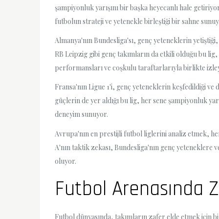
şampiyonluk yarışını bir başka heyecanlı hale getiriyor.
futbolun strateji ve yetenekle birleştiği bir sahne sunuy
Almanya'nın Bundesliga'sı, genç yeteneklerin yetiştiği
RB Leipzig gibi genç takımların da etkili olduğu bu l
performansları ve coşkulu taraftarlarıyla birlikte izle
Fransa'nın Ligue 1'i, genç yeteneklerin keşfedildiği ve 
güçlerin de yer aldığı bu lig, her sene şampiyonluk yar
deneyim sunuyor.
Avrupa'nın en prestijli futbol liglerini analiz etmek, he
A'nın taktik zekası, Bundesliga'nın genç yeteneklere v
oluyor.
Futbol Arenasında Za
Futbol dünyasında, takımların zafer elde etmek için bir 