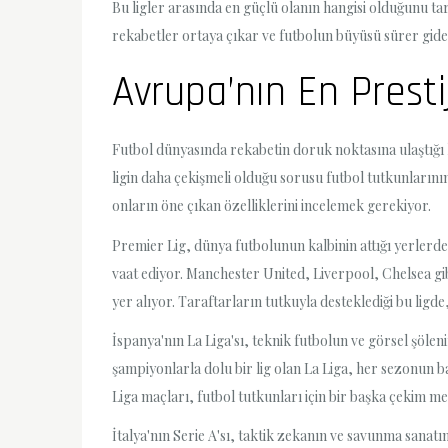
Bu ligler arasında en güçlü olanın hangisi olduğunu ta
rekabetler ortaya çıkar ve futbolun büyüsü sürer gide
Avrupa’nın En Presti
Futbol dünyasında rekabetin doruk noktasına ulaştığı l
ligin daha çekişmeli olduğu sorusu futbol tutkunlarının 
onların öne çıkan özelliklerini incelemek gerekiyor.
Premier Lig, dünya futbolunun kalbinin attığı yerlerde
vaat ediyor. Manchester United, Liverpool, Chelsea gib
yer alıyor. Taraftarların tutkuyla desteklediği bu ligde
İspanya'nın La Liga'sı, teknik futbolun ve görsel şölen
şampiyonlarla dolu bir lig olan La Liga, her sezonun ba
Liga maçları, futbol tutkunları için bir başka çekim 
İtalya'nın Serie A'sı, taktik zekanın ve savunma sanatı