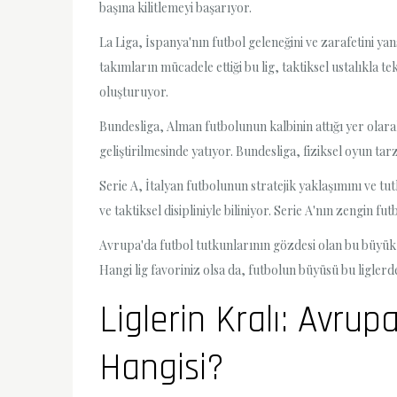
başına kilitlemeyi başarıyor.
La Liga, İspanya'nın futbol geleneğini ve zarafetini yan
takımların mücadele ettiği bu lig, taktiksel ustalıkla te
oluşturuyor.
Bundesliga, Alman futbolunun kalbinin attığı yer olarak
geliştirilmesinde yatıyor. Bundesliga, fiziksel oyun tarz
Serie A, İtalyan futbolunun stratejik yaklaşımını ve tut
ve taktiksel disipliniyle biliniyor. Serie A'nın zengin 
Avrupa'da futbol tutkunlarının gözdesi olan bu büyük l
Hangi lig favoriniz olsa da, futbolun büyüsü bu liglerd
Liglerin Kralı: Avrup
Hangisi?