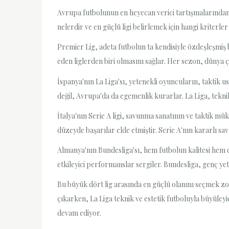
Avrupa futbolunun en heyecan verici tartışmalarından 
nelerdir ve en güçlü ligi belirlemek için hangi kriterle
Premier Lig, adeta futbolun ta kendisiyle özdeşleşmiş 
eden liglerden biri olmasını sağlar. Her sezon, dünya ça
İspanya'nın La Liga'sı, yetenekli oyuncuların, taktik 
değil, Avrupa'da da egemenlik kurarlar. La Liga, teknik
İtalya'nın Serie A ligi, savunma sanatının ve taktik mü
düzeyde başarılar elde etmiştir. Serie A'nın kararlı sa
Almanya'nın Bundesliga'sı, hem futbolun kalitesi hem 
etkileyici performanslar sergiler. Bundesliga, genç ye
Bu büyük dört lig arasında en güçlü olanını seçmek zor
çıkarken, La Liga teknik ve estetik futboluyla büyüleyi
devam ediyor.