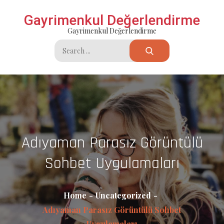
Skip
Gayrimenkul Değerlendirme
to
Gayrimenkul Değerlendirme
content
Search
for:
Adıyaman Parasız Görüntülü
Sohbet Uygulamaları
Home
Uncategorized
Adıyaman Parasız Görüntülü Sohbet
Uygulamaları