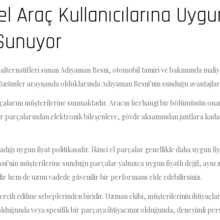
 Araç Kullanıcılarına Uygun 
 Sunuyor
ça alternatifleri sunan Adıyaman Besni, otomobil tamiri ve bakımında maliy
çözümler arayışında olduklarında Adıyaman Besni'nin sunduğu avantajlard
rçalarını müşterilerine sunmaktadır. Aracın herhangi bir bölümünün ona
or parçalarından elektronik bileşenlere, gövde aksamından jantlara kadar
ığı uygun fiyat politikasıdır. İkinci el parçalar genellikle daha uygun fiya
i'nin müşterilerine sunduğu parçalar yalnızca uygun fiyatlı değil, aynı z
r hem de uzun vadede güvenilir bir performans elde edebilirsiniz.
ercih edilme sebeplerinden biridir. Uzman ekibi, müşterilerinin ihtiyaçla
duğunda veya spesifik bir parçaya ihtiyacınız olduğunda, deneyimli per