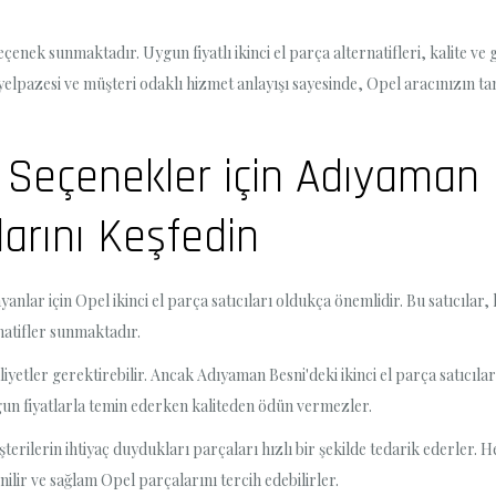
enek sunmaktadır. Uygun fiyatlı ikinci el parça alternatifleri, kalite ve gü
yelpazesi ve müşteri odaklı hizmet anlayışı sayesinde, Opel aracınızın t
k Seçenekler için Adıyaman 
ılarını Keşfedin
nlar için Opel ikinci el parça satıcıları oldukça önemlidir. Bu satıcılar,
rnatifler sunmaktadır.
yetler gerektirebilir. Ancak Adıyaman Besni'deki ikinci el parça satıcılar
gun fiyatlarla temin ederken kaliteden ödün vermezler.
şterilerin ihtiyaç duydukları parçaları hızlı bir şekilde tedarik ederler.
ilir ve sağlam Opel parçalarını tercih edebilirler.