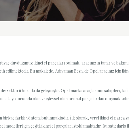
tiyaç duyduğunuz ikinci el parçaları bulmak, aracınızın tamir ve bakım süre
cih edilmektedir. Bu makalede, Adıyaman Besni'de Opel aracınız için iki
iv sektörü burada da gelişmiştir. Opel marka araçlarının sahipleri, kalitel
mış ancak iyi durumda olan ve işlevsel olan orijinal parçalardan oluşmakt
birkaç farklı yöntemi bulunmaktadır. İlk olarak, yerel ikinci el parça sat
Opel modelleri için çeşitli ikinci el parçaları stoklamaktadır. Bu satıcıla