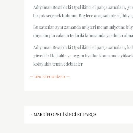
Adıyaman Besni'deki Opel ikinci el parça satıcıları, gen
birçok seçenek bulunur. Böylece araç sahipleri, ihtiyaç
Bu satıcılar aynı zamanda müşteri memnuniyetine büyük 
duyulan parçaların tedariki konusunda yardımcı olmak 
Adıyaman Besni'deki Opel ikinci el parça satıcıları, ka
güvenilirlik, kalite ve uygun fiyatlar konusunda yükse
kolaylıkla temin edebilirler.
UNCATEGORIZED
Yazı
MARDIN OPEL İKINCI EL PARÇA