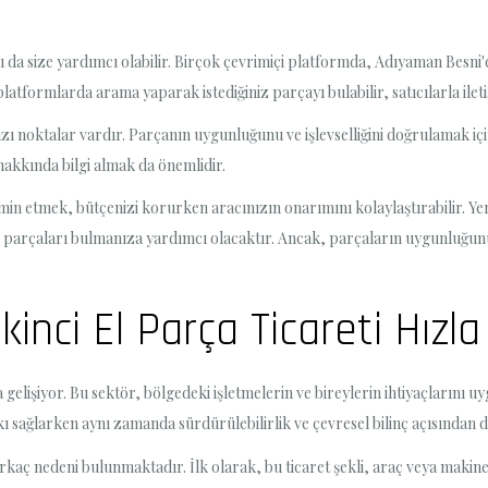
ı da size yardımcı olabilir. Birçok çevrimiçi platformda, Adıyaman Besni'd
atformlarda arama yaparak istediğiniz parçayı bulabilir, satıcılarla ileti
azı noktalar vardır. Parçanın uygunluğunu ve işlevselliğini doğrulamak i
 hakkında bilgi almak da önemlidir.
min etmek, bütçenizi korurken aracınızın onarımını kolaylaştırabilir. Yere
parçaları bulmanıza yardımcı olacaktır. Ancak, parçaların uygunluğunu v
inci El Parça Ticareti Hızl
la gelişiyor. Bu sektör, bölgedeki işletmelerin ve bireylerin ihtiyaçlarını 
tkı sağlarken aynı zamanda sürdürülebilirlik ve çevresel bilinç açısından 
birkaç nedeni bulunmaktadır. İlk olarak, bu ticaret şekli, araç veya maki