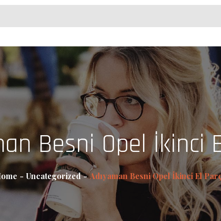
an Besni Opel İkinci E
ome
Uncategorized
Adıyaman Besni Opel İkinci El Par