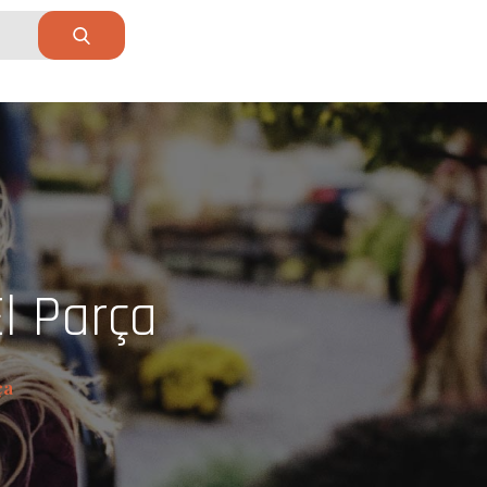
l Parça
ça