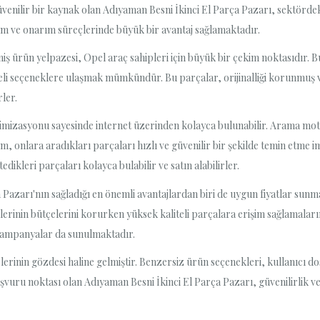
güvenilir bir kaynak olan Adıyaman Besni İkinci El Parça Pazarı, sektörde
ım ve onarım süreçlerinde büyük bir avantaj sağlamaktadır.
iş ürün yelpazesi, Opel araç sahipleri için büyük bir çekim noktasıdır. 
iteli seçeneklere ulaşmak mümkündür. Bu parçalar, orijinalliği korunmuş 
rler.
imizasyonu sayesinde internet üzerinden kolayca bulunabilir. Arama mot
, onlara aradıkları parçaları hızlı ve güvenilir bir şekilde temin etme im
edikleri parçaları kolayca bulabilir ve satın alabilirler.
Pazarı'nın sağladığı en önemli avantajlardan biri de uygun fiyatlar sunmas
erinin bütçelerini korurken yüksek kaliteli parçalara erişim sağlamaları
 kampanyalar da sunulmaktadır.
rinin gözdesi haline gelmiştir. Benzersiz ürün seçenekleri, kullanıcı dos
aşvuru noktası olan Adıyaman Besni İkinci El Parça Pazarı, güvenilirlik ve