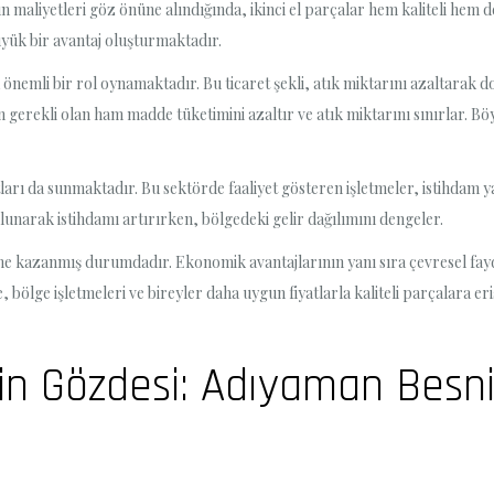
ın maliyetleri göz önüne alındığında, ikinci el parçalar hem kaliteli hem 
üyük bir avantaj oluşturmaktadır.
 da önemli bir rol oynamaktadır. Bu ticaret şekli, atık miktarını azaltarak
n gerekli olan ham madde tüketimini azaltır ve atık miktarını sınırlar. B
satları da sunmaktadır. Bu sektörde faaliyet gösteren işletmeler, istihdam 
unarak istihdamı artırırken, bölgedeki gelir dağılımını dengeler.
vme kazanmış durumdadır. Ekonomik avantajlarının yanı sıra çevresel fayd
kte, bölge işletmeleri ve bireyler daha uygun fiyatlarla kaliteli parçalara
in Gözdesi: Adıyaman Besni 