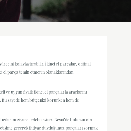
cini kolaylaştırabilir. İkinci el parçalar, orijinal
nci el parça temin etmenin olanaklarından
i ve uygun fiyatlı ikinci el parçalarla araçlarını
adır. Bu sayede hem bütçenizi korurken hem de
ıcılarını ziyaret edebilirsiniz. Besni'de bulunan oto
rla iletişime geçerek ihtiyaç duyduğunuz parçaları sormak