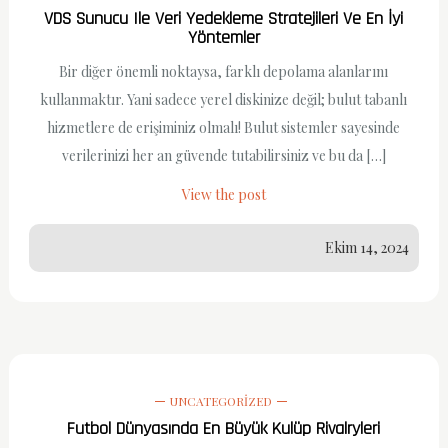
VDS Sunucu Ile Veri Yedekleme Stratejileri Ve En İyi
Yöntemler
Bir diğer önemli noktaysa, farklı depolama alanlarını
kullanmaktır. Yani sadece yerel diskinize değil; bulut tabanlı
hizmetlere de erişiminiz olmalı! Bulut sistemler sayesinde
verilerinizi her an güvende tutabilirsiniz ve bu da […]
View the post
Ekim 14, 2024
UNCATEGORIZED
Futbol Dünyasında En Büyük Kulüp Rivalryleri