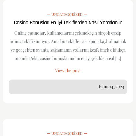
UNCATEGORIZED
Casino Bonusları En İyi Tekliflerden Nasıl Yararlanılır
Online casinolar, kullanıcılarını çekmek için birçok cazip
bonus teklifi sunuyor. Ama bu teklifler arasında kaybolmamak
ve gerçekten avantaj sağlamanın yollarını keşfetmek oldukça
önemli. Peki, casino bonuslarından en iyi şekilde nasıl […]
View the post
Ekim 14, 2024
UNCATEGORIZED